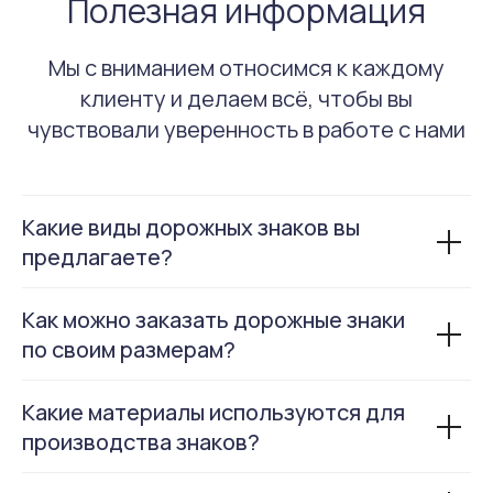
Полезная информация
Мы с вниманием относимся к каждому
Отправить
клиенту и делаем всё, чтобы вы
чувствовали уверенность в работе с нами
Нажимая кнопку «Отправить» вы даете согласие на
обработку персональных данных в соответствии с
политикой конфиденциальности
Какие виды дорожных знаков вы
предлагаете?
Как можно заказать дорожные знаки
+7 831 213 53 15
info@rusdorrf.ru
по своим размерам?
с 8.00 до 17.00 пн-пт
всегда готовы ответить
Какие материалы используются для
производства знаков?