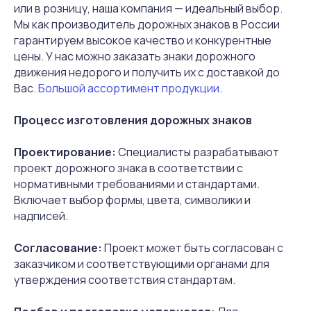
или в розницу, наша компания — идеальный выбор.
Доставка
Мы как производитель дорожных знаков в России
гарантируем высокое качество и конкурентные
Контакты
цены. У нас можно заказать знаки дорожного
движения недорого и получить их с доставкой до
Вас.
Большой ассортимент продукции
.
Процесс изготовления дорожных знаков
© 2018-2026 ООО «Русдор».
Все права защищены
Проектирование:
Специалисты разрабатывают
проект дорожного знака в соответствии с
Политика конфиденциальности
нормативными требованиями и стандартами.
Включает выбор формы, цвета, символики и
Согласие на обработку
надписей.
персональных данных
Согласование:
Проект может быть согласован с
заказчиком и соответствующими органами для
утверждения соответствия стандартам.
Разработка сайта