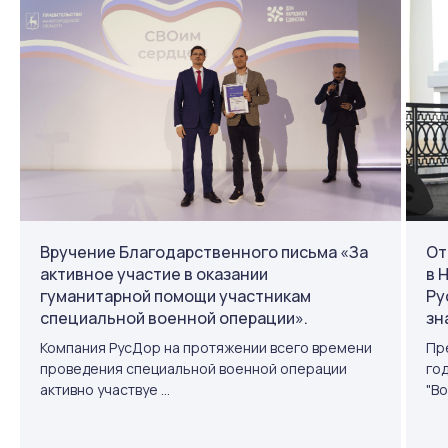
Вручение Благодарственного письма «За
От
активное участие в оказании
в 
гуманитарной помощи участникам
Ру
специальной военной операции».
зн
Компания РусДор на протяжении всего времени
Пр
проведения специальной военной операции
год
активно участвуе ...
"Во