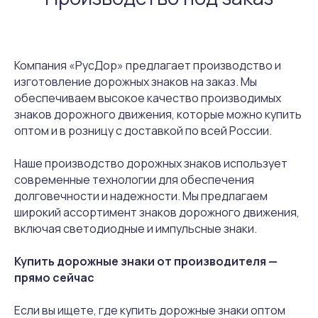
ул. Щербакова, 37Н
Нижний Новгород
Компания «РусДор» предлагает производство и
изготовление дорожных знаков на заказ. Мы
обеспечиваем высокое качество производимых
знаков дорожного движения, которые можно купить
Каталог
Услуги
оптом и в розницу с доставкой по всей России.
Знаки
Изготовление
Наше производство дорожных знаков использует
современные технологии для обеспечения
Маски
Монтаж
долговечности и надежности. Мы предлагаем
Основы
Проектирование
широкий ассортимент знаков дорожного движения,
включая светодиодные и импульсные знаки.
ОДД
Разметка
Плёнки
Купить дорожные знаки от производителя —
прямо сейчас
Информация
Опоры, крепления
О компании
Если вы ищете, где купить дорожные знаки оптом
Светофоры