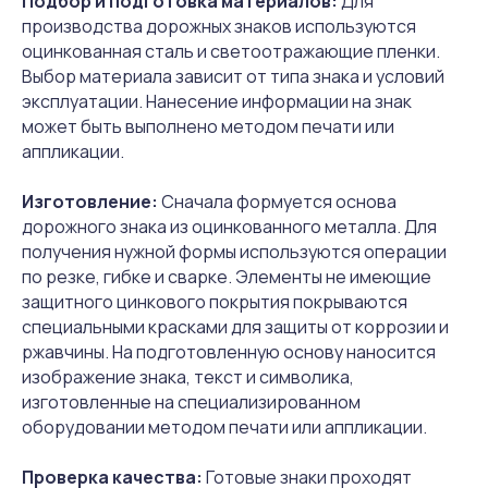
Подбор и подготовка материалов:
Для
производства дорожных знаков используются
Содержание настоящего интернет-сайта носит
оцинкованная сталь и светоотражающие пленки.
исключительно информационный характер и не
является публичной офертой, определяемой
Выбор материала зависит от типа знака и условий
положениями ст. 437 Гражданского кодекса РФ.
эксплуатации. Нанесение информации на знак
Для получения более подробной информации о
может быть выполнено методом печати или
наличии и стоимости товаров Вы можете
аппликации.
обратиться к представителю ООО «Русдор»
любым удобным способом.
Изготовление:
Сначала формуется основа
Сделать заказ
дорожного знака из оцинкованного металла. Для
получения нужной формы используются операции
по резке, гибке и сварке. Элементы не имеющие
защитного цинкового покрытия покрываются
специальными красками для защиты от коррозии и
ржавчины. На подготовленную основу наносится
изображение знака, текст и символика,
изготовленные на специализированном
оборудовании методом печати или аппликации.
Проверка качества:
Готовые знаки проходят