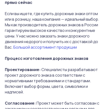
Опоры, крепления
прямо сейчас
О компании
Светофоры
Если вы ищете, где купить дорожные знаки оптом
Доставка
или в розницу, наша компания — идеальный выбор.
Мы как производитель дорожных знаков в России
Контакты
гарантируем высокое качество и конкурентные
цены. У нас можно заказать знаки дорожного
движения недорого и получить их с доставкой до
Вас.
Большой ассортимент продукции
© 2018-2026 ООО «Русдор».
Процесс изготовления дорожных знаков
Все права защищены
Проектирование:
Специалисты разрабатывают
Политика конфиденциальности
проект дорожного знака в соответствии с
нормативными требованиями и стандартами.
Включает выбор формы, цвета, символики и
Согласие на обработку
персональных данных
надписей.
Согласование:
Проект может быть согласован с
заказчиком и соответствующими органами для