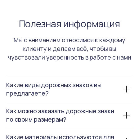
Полезная информация
Подтверждаю, что ознакомлен(-на) с
Политикой
конфиденциальности
и даю свое
Согласие на
обработку персональных данных
Мы с вниманием относимся к каждому
клиенту и делаем всё, чтобы вы
Отправить
чувствовали уверенность в работе с нами
Какие виды дорожных знаков вы
предлагаете?
Как можно заказать дорожные знаки
+7 831 213 53 15
info@rusdorrf.ru
с 8.00 до 17.00 пн-пт
всегда готовы ответить
по своим размерам?
Какие материалы используются для