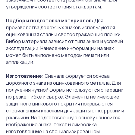
утверждения соответствия стандартам.
Разработка сайта
Подбор и подготовка материалов:
Для
Содержание настоящего интернет-сайта носит
производства дорожных знаков используются
исключительно информационный характер и не
оцинкованная сталь и светоотражающие пленки.
является публичной офертой, определяемой
положениями ст. 437 Гражданского кодекса РФ.
Выбор материала зависит от типа знака и условий
Для получения более подробной информации о
эксплуатации. Нанесение информации на знак
наличии и стоимости товаров Вы можете
может быть выполнено методом печати или
обратиться к представителю ООО «Русдор»
аппликации.
любым удобным способом.
Сделать заказ
Изготовление:
Сначала формуется основа
дорожного знака из оцинкованного металла. Для
получения нужной формы используются операции
по резке, гибке и сварке. Элементы не имеющие
защитного цинкового покрытия покрываются
специальными красками для защиты от коррозии и
ржавчины. На подготовленную основу наносится
изображение знака, текст и символика,
изготовленные на специализированном