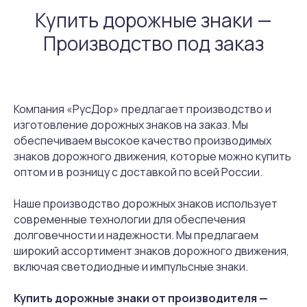
Купить дорожные знаки —
ул. Щербакова, 37Н
Производство под заказ
Нижний Новгород
Компания «РусДор» предлагает производство и
изготовление дорожных знаков на заказ. Мы
обеспечиваем высокое качество производимых
Каталог
Услуги
знаков дорожного движения, которые можно купить
оптом и в розницу с доставкой по всей России.
Знаки
Изготовление
Наше производство дорожных знаков использует
Маски
Монтаж
современные технологии для обеспечения
Основы
Проектирование
долговечности и надежности. Мы предлагаем
широкий ассортимент знаков дорожного движения,
ОДД
Разметка
включая светодиодные и импульсные знаки.
Плёнки
Купить дорожные знаки от производителя —
Информация