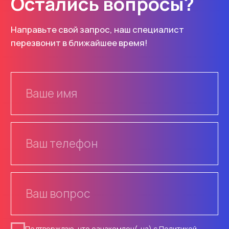
Каталог
Услуги
Знаки
Изготовление
Маски
Монтаж
Основы
Проектирование
ОДД
Разметка
Плёнки
Информация
Опоры, крепления
О компании
Светофоры
Доставка
Контакты