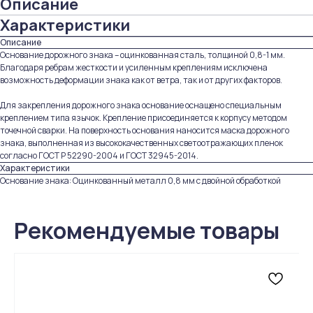
Описание
Характеристики
Описание
Основание дорожного знака – оцинкованная сталь, толщиной 0,8-1 мм.
Благодаря ребрам жесткости и усиленным креплениям исключена
возможность деформации знака как от ветра, так и от других факторов.
Для закрепления дорожного знака основание оснащено специальным
креплением типа язычок. Крепление присоединяется к корпусу методом
точечной сварки. На поверхность основания наносится маска дорожного
знака, выполненная из высококачественных светоотражающих пленок
согласно ГОСТ Р 52290-2004 и ГОСТ 32945-2014.
Характеристики
Основание знака: Оцинкованный металл 0,8 мм с двойной обработкой
Рекомендуемые товары