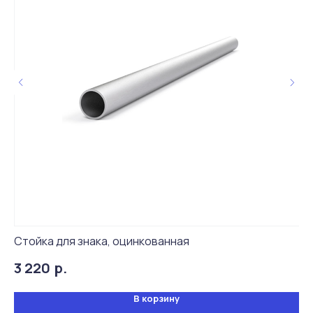
Живые отзывы
4,9
Стойка для знака, оцинкованная
Хо
р.
3 220
11
В корзину