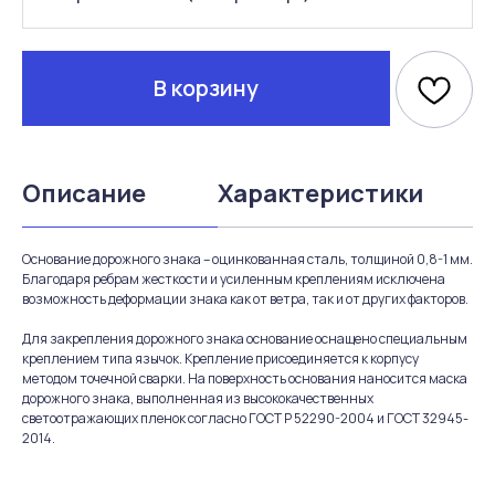
В корзину
Описание
Характеристики
Основание дорожного знака – оцинкованная сталь, толщиной 0,8-1 мм.
Благодаря ребрам жесткости и усиленным креплениям исключена
возможность деформации знака как от ветра, так и от других факторов.
Для закрепления дорожного знака основание оснащено специальным
креплением типа язычок. Крепление присоединяется к корпусу
методом точечной сварки. На поверхность основания наносится маска
дорожного знака, выполненная из высококачественных
светоотражающих пленок согласно ГОСТ Р 52290-2004 и ГОСТ 32945-
2014.