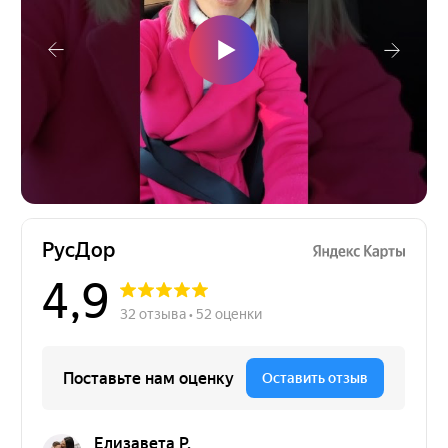
Остались вопросы?
Направьте свой запрос, наш специалист
перезвонит в ближайшее время!
Подтверждаю, что ознакомлен(-на) с
Политикой
конфиденциальности
и даю свое
Согласие на
обработку персональных данных