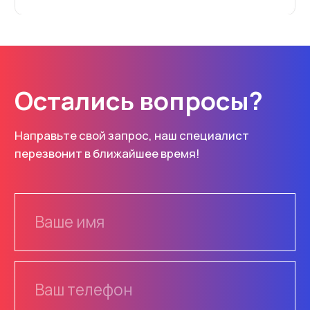
ул. Щербакова, 37Н
Нижний Новгород
Каталог
Услуги
Знаки
Изготовление
Маски
Монтаж
Основы
Проектирование
ОДД
Разметка
Плёнки
Информация
Опоры, крепления