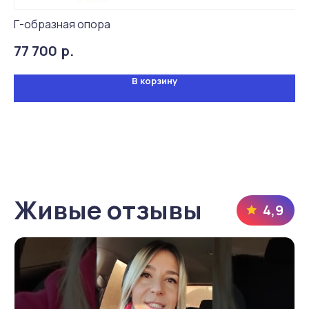
Г-образная опора
Оп
р.
77 700
1 
В корзину