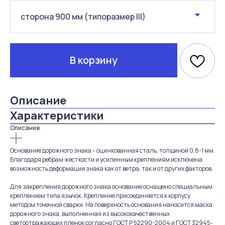
В корзину
Описание
Характеристики
Описание
Основание дорожного знака – оцинкованная сталь, толщиной 0,8-1 мм.
Благодаря ребрам жесткости и усиленным креплениям исключена
возможность деформации знака как от ветра, так и от других факторов.
Для закрепления дорожного знака основание оснащено специальным
креплением типа язычок. Крепление присоединяется к корпусу
методом точечной сварки. На поверхность основания наносится маска
дорожного знака, выполненная из высококачественных
светоотражающих пленок согласно ГОСТ Р 52290-2004 и ГОСТ 32945-