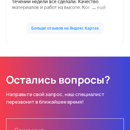
info@rusdorrf.ru
всегда готовы ответить
ул. Щербакова, 37Н
Нижний Новгород
Каталог
Услуги
Знаки
Изготовление
Маски
Монтаж
Основы
Проектирование