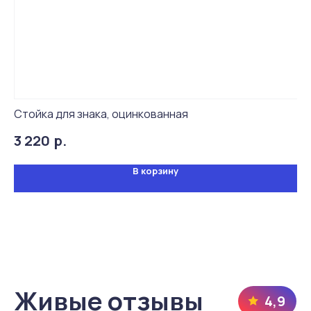
Стойка для знака, оцинкованная
Оп
р.
3 220
1 
В корзину