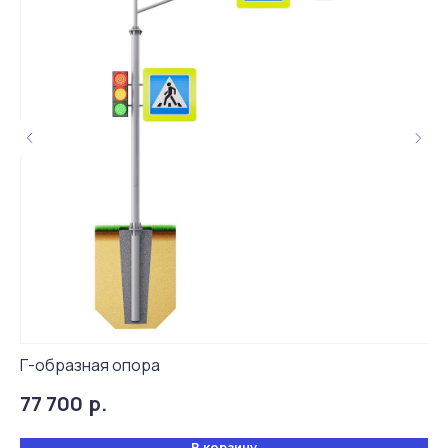
Живые отзывы
4,9
Г-образная опора
Ст
р.
77 700
3
В корзину