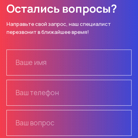
Каталог
Услуги
Знаки
Изготовление
Маски
Монтаж
Основы
Проектирование
ОДД
Разметка
Плёнки
Информация
Опоры, крепления
О компании
Светофоры
Доставка