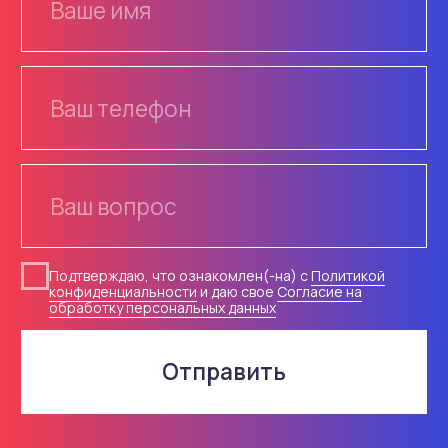
Каталог
Услуги
Знаки
Изготовление
Маски
Монтаж
Основы
Проектирование
ОДД
Разметка
Плёнки
Информация
Опоры, крепления
О компании
Светофоры
Доставка