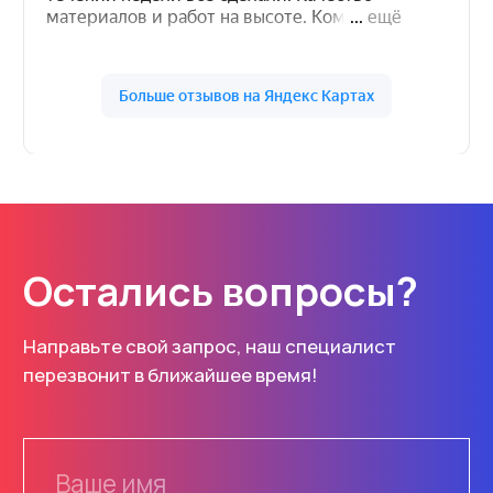
info@rusdorrf.ru
всегда готовы ответить
ул. Щербакова, 37Н
Нижний Новгород
Каталог
Услуги
Знаки
Изготовление
Маски
Монтаж
Основы
Проектирование
ОДД
Разметка