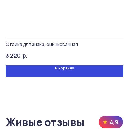
Стойка для знака, оцинкованная
Хо
р.
3 220
11
В корзину