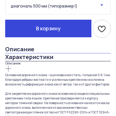
В корзину
Описание
Характеристики
Описание
Основание дорожного знака – оцинкованная сталь, толщиной 0,8-1 мм.
Благодаря ребрам жесткости и усиленным креплениям исключена
возможность деформации знака как от ветра, так и от других факторов.
Для закрепления дорожного знака основание оснащено специальным
креплением типа язычок. Крепление присоединяется к корпусу
методом точечной сварки. На поверхность основания наносится маска
дорожного знака, выполненная из высококачественных
светоотражающих пленок согласно ГОСТ Р 52290-2004 и ГОСТ 32945-