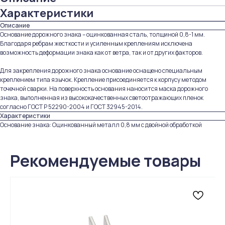
Характеристики
Описание
Основание дорожного знака – оцинкованная сталь, толщиной 0,8-1 мм.
Благодаря ребрам жесткости и усиленным креплениям исключена
возможность деформации знака как от ветра, так и от других факторов.
Для закрепления дорожного знака основание оснащено специальным
креплением типа язычок. Крепление присоединяется к корпусу методом
точечной сварки. На поверхность основания наносится маска дорожного
знака, выполненная из высококачественных светоотражающих пленок
согласно ГОСТ Р 52290-2004 и ГОСТ 32945-2014.
Характеристики
Основание знака: Оцинкованный металл 0,8 мм с двойной обработкой
Рекомендуемые товары