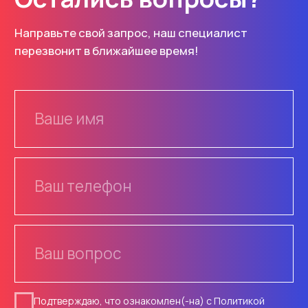
Каталог
Услуги
Знаки
Изготовление
Маски
Монтаж
Основы
Проектирование
ОДД
Разметка
Плёнки
Информация
Опоры, крепления
О компании
Светофоры
Доставка
Контакты