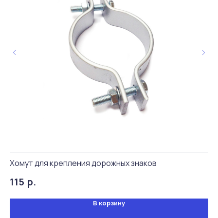
Живые отзывы
4,9
Хомут для крепления дорожных знаков
Ст
р.
115
3
В корзину