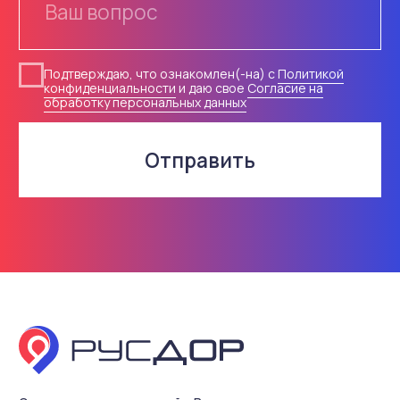
Знаки
Изготовление
Маски
Монтаж
Основы
Проектирование
ОДД
Разметка
Плёнки
Информация
Опоры, крепления
О компании
Светофоры
Доставка
Контакты
© 2018-2026 ООО «Русдор».