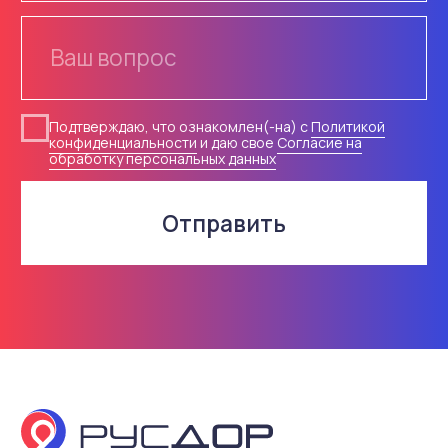
Каталог
Услуги
Знаки
Изготовление
Маски
Монтаж
Основы
Проектирование
ОДД
Разметка
Плёнки
Информация
Опоры, крепления
О компании
Светофоры
Доставка
Контакты